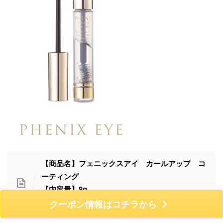
【商品名】フェニックスアイ カールアップ コ
ーティング
【内容量】8g
【価格】3,850円(税込)
クーポン情報はコチラから